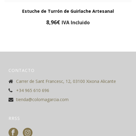
Estuche de Turrón de Guirlache Artesanal
8,96
€
IVA Incluido
CONTACTO
Carrer de Sant Francesc, 12, 03100 Xixona Alicante
+34 965 610 696
tienda@colomagarcia.com
RRSS