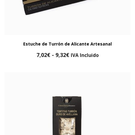
Estuche de Turrón de Alicante Artesanal
Rango
7,02
€
-
9,32
€
IVA Incluido
de
precios:
desde
7,02€
hasta
9,32€