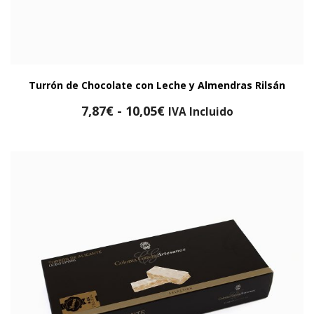
Turrón de Chocolate con Leche y Almendras Rilsán
Rango
7,87
€
-
10,05
€
IVA Incluido
de
precios:
desde
7,87€
hasta
10,05€